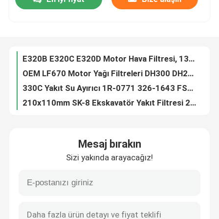
E320B E320C E320D Motor Hava Filtresi, 131-8822 131-8821 Motor Parçaları
OEM LF670 Motor Yağı Filtreleri DH300 DH280 DH400 İçin Dayanıklı 4085913
Bizim Hakkımızda
330C Yakıt Su Ayırıcı 1R-0771 326-1643 FS19995 P551010
210x110mm SK-8 Ekskavatör Yakıt Filtresi 23390-E0020 P502466 FF5688
PC200-6/7 PC130-6 Yedek Yakıt Filtresi, 6732-71-6110 P550440 FF5052 Yakıt Filtresi
Fabrika turu
Kobelco Ekskavatör Yakıt Filtresi ME035393 5I7951/2 P552561 FF5089
FR60-7 Ekskavatör Yakıt Filtresi Ayırıcı OEM FS1240 P502516 3343447
Kalite Kontrolü
E320D2 E304B E329E için 322-3155 EO-55010 Motor Yağı Filtresi
11711074 FF5709 Yakıt Filtresi P554620 Fit EC210 EC210B EC210D
Bizimle İletişim
4616545 FF5108 Hitachi Yakıt Filtresi P552564, ZX200-6 ZX270 Hitachi Ekskavatör Parçaları
Mesaj bırakın
P145701 6163-83-7040 6127-81-7412 Komatsu buldozerler D80 D85 için Ekskavatör Hava Filtresi
Haberler
Sizi yakında arayacağız!
OEM HD250 / 250-7 Ekskavatör Yakıt Filtresi 34462-00300 FF5300 P502143
6I2501 6I2502 Hava Filtresi E320DG2 Yükleyiciye Uygun 938F 966F 966D
Bir İndirim İste
E326D E329D Ekskavatör Hava Filtresi Elemanı P532503 6I2503 6I2504
R225-7 R200W-5 Hyundai Yakıt Filtresi, 3903410 P551329FS1280 Motor Parçaları
Ekskavatör Hava Filtresi