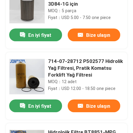
3D84-1G için
MOQ：5 parça
Fiyat：USD 5.00 - 7.50 one piece
En iyi fiyat
Bize ulaşın
714-07-28712 P502577 Hidrolik
Yağ Filtresi, Pratik Komatsu
Forklift Yağ Filtresi
MOQ：12 adet
Fiyat：USD 12.00 - 18.50 one piece
En iyi fiyat
Bize ulaşın
Hidrolojik Filtre BT8851-MPG