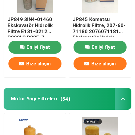
JP849 3IN4-01460
JP845 Komatsu
Ekskavatör Hidrolik
Hidrolik Filtre, 207-60-
Filtre E131-0212
71180 2076071181
R200LC R225-7
Ekskavatör Yedek
R280LC için
Parçaları
En iyi fiyat
En iyi fiyat
Bize ulaşın
Bize ulaşın
Motor Yağı Filtreleri
(54)