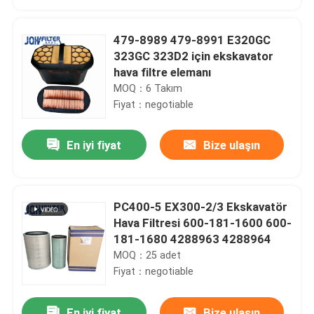
479-8989 479-8991 E320GC
323GC 323D2 için ekskavator
hava filtre elemanı
MOQ：6 Takım
Fiyat：negotiable
En iyi fiyat
Bize ulaşın
PC400-5 EX300-2/3 Ekskavatör
Evde
Hava Filtresi 600-181-1600 600-
181-1680 4288963 4288964
MOQ：25 adet
Ürün
Fiyat：negotiable
Videolar
En iyi fiyat
Bize ulaşın