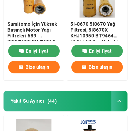
Sumitomo İçin Yüksek
5I-8670 5I8670 Yağ
Basınçlı Motor Yağı
Filtresi, 5I8670X
Filtreleri 689-
KHJ10950 BT9464
29201000 KHJ10950
HF35519 Yağ Hidrolik
KHJ17730
Filtresi
En iyi fiyat
En iyi fiyat
Bize ulaşın
Bize ulaşın
Yakıt Su Ayırıcı
(44)