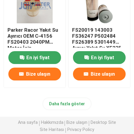
Parker Racor Yakıt Su
FS20019 143003
Ayırıcı OEM C-4156
FS36247 P502484
FS20403 2040PM
FS26389 5301449
Motor İçin
Ayrıcı Yakıt Su XE235
XE335 XE370 Yakıt
En iyi fiyat
En iyi fiyat
Ayrıcı Filtresi
Bize ulaşın
Bize ulaşın
Daha fazla göster
Ana sayfa
Hakkımızda
Bize ulaşın
Desktop Site
Site Haritası
Privacy Policy