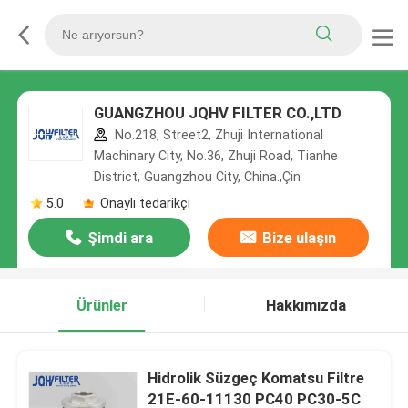
GUANGZHOU JQHV FILTER CO.,LTD
No.218, Street2, Zhuji International
Machinary City, No.36, Zhuji Road, Tianhe
District, Guangzhou City, China.,Çin
5.0
Onaylı tedarikçi
Şimdi ara
Bize ulaşın
Ürünler
Hakkımızda
Hidrolik Süzgeç Komatsu Filtre
21E-60-11130 PC40 PC30-5C