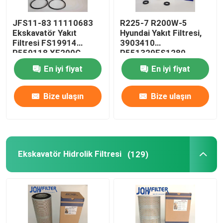
JFS11-83 11110683
R225-7 R200W-5
Ekskavatör Yakıt
Hyundai Yakıt Filtresi,
Filtresi FS19914
3903410
P559118 XE200C
P551329FS1280
XE210C XE135B için
Motor Parçaları
En iyi fiyat
En iyi fiyat
Bize ulaşın
Bize ulaşın
Ekskavatör Hidrolik Filtresi
(129)