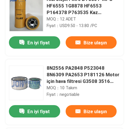
HF6555 1G8878 HF6553
P164378 P763535 Kaz
makineleri için
MOQ：12 ADET
Fiyat：USD9.50 - 13.80 /PC
En iyi fiyat
Bize ulaşın
8N2556 PA2848 P523048
8N6309 PA2653 P181126 Motor
için hava filtresi G3508 3516
3512 Tekerlekli yükleyici
MOQ：10 Takım
Fiyat：negotiable
En iyi fiyat
Bize ulaşın