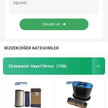
Cummins Motor için FS19732 3973233 Ekskavatör Yakıt Filtresi Su Ayırıcı P550848
600-319-5610 Kamyon Yakıt Filtresi P502635 Fit PC110-8MO PC130-8MO PC300-8 PC360-8
Ekskavatör Yakıt Filtresi
FS20019 143003 FS36247 P502484 FS26389 5301449 Ayrıcı Yakıt Su XE235 XE335 XE370 Yakıt Ayrıcı Filtresi
600-181-6540 Komatsu Motor Parçaları, 600-181-6050 PC200-5 PC220-5 Hava Filtresi
Ekskavatör Hidrolik Filtresi
Parker Racor Yakıt Su Ayırıcı OEM C-4156 FS20403 2040PM Motor İçin
Motor Yağı Filtreleri
BİZDEN DİĞER KATEGORİLER
Yakıt Su Ayırıcı
Ekskavatör Hava Filtresi
(108)
Kabin Hava Filtresi
Komatsu Filtresi
Hitachi Ekskavatör Filtreleri