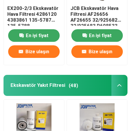
EX200-2/3 Ekskavatör
JCB Ekskavatör Hava
Dizel Filtresi
Hava Filtresi 4286120
Filtresi AF26656
4383861 135-5787
AF26655 32/925682
135-5788
32/925683 P608533
Doosan Filtresi
En iyi fiyat
En iyi fiyat
Filtre Başlığı Tertibatı
Bize ulaşın
Bize ulaşın
Yakıt Su Ayırıcı Hazne
Ekskavatör Yakıt Filtresi
(48)