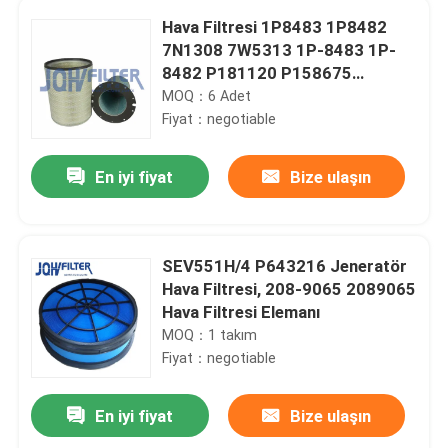
Hava Filtresi 1P8483 1P8482
7N1308 7W5313 1P-8483 1P-
8482 P181120 P158675
P158677 E772/773/774/775 için
MOQ：6 Adet
Fiyat：negotiable
En iyi fiyat
Bize ulaşın
SEV551H/4 P643216 Jeneratör
Hava Filtresi, 208-9065 2089065
Hava Filtresi Elemanı
MOQ：1 takım
Fiyat：negotiable
En iyi fiyat
Bize ulaşın