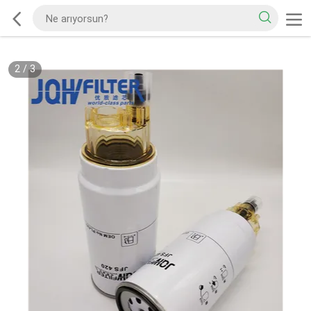
2
/
3