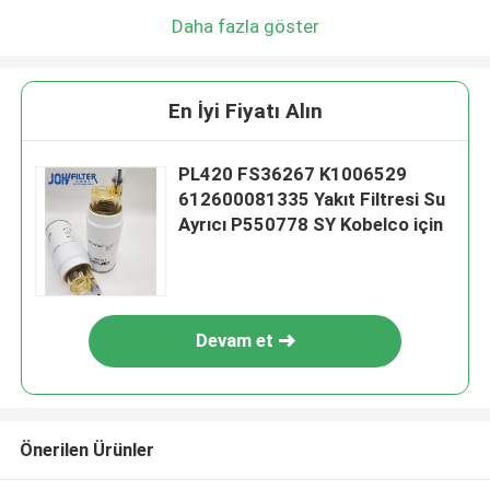
Daha fazla göster
En İyi Fiyatı Alın
PL420 FS36267 K1006529
612600081335 Yakıt Filtresi Su
Ayrıcı P550778 SY Kobelco için
Devam et
Önerilen Ürünler