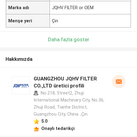
Marka adı
JQHV FILTER or OEM
Menşe yeri
Çin
Daha fazla göster
Hakkımızda
GUANGZHOU JQHV FILTER
CO.,LTD üretici profili
No.218, Street2, Zhuji
International Machinary City, No.36,
Zhuji Road, Tianhe District,
Guangzhou City, China. ,Çin
5.0
Onaylı tedarikçi