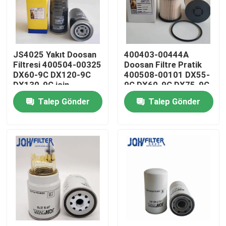
Bizim Hakkımızda
JS4025 Yakıt Doosan
400403-00444A
Fabrika turu
Filtresi 400504-00325
Doosan Filtre Pratik
DX60-9C DX120-9C
400508-00101 DX55-
DX130-9C için
9C DX60-9C DX75-9C
Kalite Kontrolü
için
Talep Gönder
Talep Gönder
Bizimle İletişim
Haberler
Bir İndirim İste
Ekskavatör Hava Filtresi