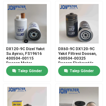
DX120-9C Dizel Yakıt
DX60-9C DX120-9C
Su Ayırıcı, FS19616
Yakıt Filtresi Doosan,
400504-00115
400504-00325
Doosan Motor
Doosan Ekskavatör
Parçaları
Parçaları
Talep Gönder
Talep Gönder
Evde
Ürün
Videolar