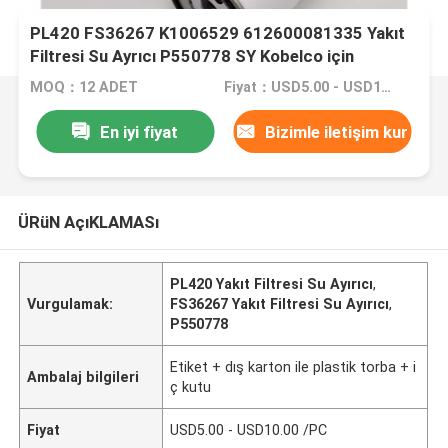
PL420 FS36267 K1006529 612600081335 Yakıt
Filtresi Su Ayrıcı P550778 SY Kobelco için
MOQ：12 ADET
Fiyat：USD5.00 - USD10.00 /PC
En iyi fiyat
Bizimle iletişim kur
ÜRüN AçıKLAMASı
PL420 Yakıt Filtresi Su Ayırıcı
,
Vurgulamak:
FS36267 Yakıt Filtresi Su Ayırıcı
,
P550778
Etiket + dış karton ile plastik torba + i
Ambalaj bilgileri
ç kutu
Fiyat
USD5.00 - USD10.00 /PC