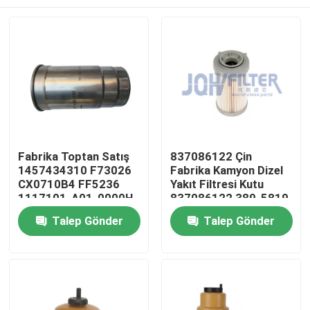
Fabrika Toptan Satış
837086122 Çin
1457434310 F73026
Fabrika Kamyon Dizel
CX0710B4 FF5236
Yakıt Filtresi Kutu
1117101-A01-0000H
837086122 389-5819
C00068668 Motor
PF46049 363-5819
Evde
Talep Gönder
Talep Gönder
Dizel Yakıt Filtresi
Ürün
Videolar