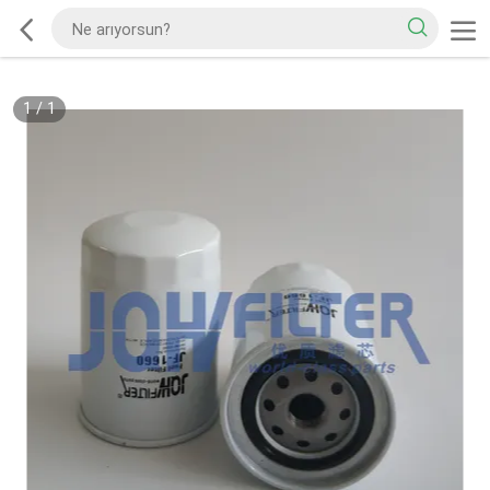
1
/
1