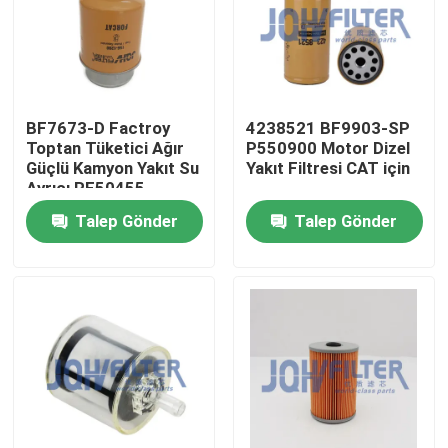
Bizim Hakkımızda
Fabrika turu
BF7673-D Factroy
4238521 BF9903-SP
Toptan Tüketici Ağır
P550900 Motor Dizel
Güçlü Kamyon Yakıt Su
Yakıt Filtresi CAT için
Kalite Kontrolü
Ayrıcı RE50455
RE58367 156-1200
Talep Gönder
Talep Gönder
RE62418 P550351
Bizimle İletişim
FS19516
Haberler
Bir İndirim İste
Ekskavatör Hava Filtresi