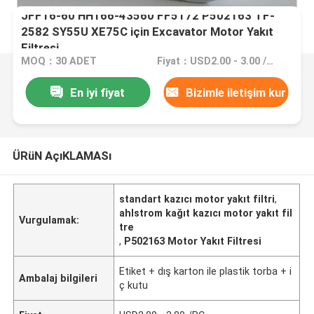
JFF16-60 HH166-43560 FF5172 P502163 TF-
2582 SY55U XE75C için Excavator Motor Yakıt
Filtresi
MOQ：30 ADET
Fiyat：USD2.00 - 3.00 /PC
En iyi fiyat
Bizimle iletişim kur
ÜRüN AçıKLAMASı
standart kazıcı motor yakıt filtri
,
ahlstrom kağıt kazıcı motor yakıt fil
Vurgulamak:
tre
,
P502163 Motor Yakıt Filtresi
Etiket + dış karton ile plastik torba + i
Ambalaj bilgileri
ç kutu