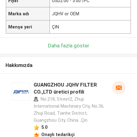
Fiyat
USD2.00 - 3.00 /PC
Marka adı
JQHV or OEM
Menşe yeri
ÇIN
Daha fazla göster
Hakkımızda
GUANGZHOU JQHV FILTER
CO.,LTD üretici profili
No.218, Street2, Zhuji
International Machinary City, No.36,
Zhuji Road, Tianhe District,
Guangzhou City, China. ,Çin
5.0
Onaylı tedarikçi