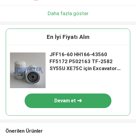
Daha fazla göster
En İyi Fiyatı Alın
JFF16-60 HH166-43560
FF5172 P502163 TF-2582
SY55U XE75C için Excavator
Motor Yakıt Filtresi
Devam et
Önerilen Ürünler